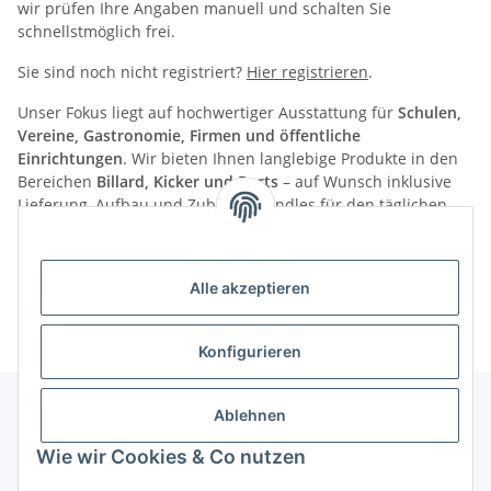
wir prüfen Ihre Angaben manuell und schalten Sie
schnellstmöglich frei.
Sie sind noch nicht registriert?
Hier registrieren
.
Unser Fokus liegt auf hochwertiger Ausstattung für
Schulen,
Vereine, Gastronomie, Firmen und öffentliche
Einrichtungen
. Wir bieten Ihnen langlebige Produkte in den
Bereichen
Billard, Kicker und Darts
– auf Wunsch inklusive
Lieferung, Aufbau und Zubehör-Bundles für den täglichen
Einsatz.
Sie haben Fragen zur Registrierung oder benötigen ein
Alle akzeptieren
individuelles Angebot? Unser Team ist gerne für Sie da!
Konfigurieren
Ablehnen
Informationen
Wie wir Cookies & Co nutzen